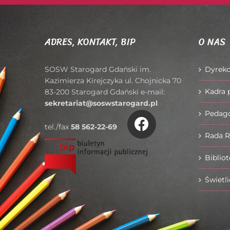
ADRES, KONTAKT, BIP
O NAS
SOSW Starogard Gdański im.
Dyrekc
Kazimierza Kirejczyka ul. Chojnicka 70
Kadra 
83-200 Starogard Gdański e-mail:
sekretariat@soswstarogard.pl
Pedago
tel./fax
58 562-22-69
Rada 
Biblio
Świetli