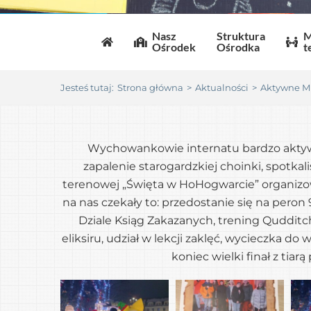
Nasz
Struktura
M
Ośrodek
Ośrodka
t
Jesteś tutaj
:
Strona główna
>
Aktualności
>
Aktywne Mi
Wychowankowie internatu bardzo aktywn
zapalenie starogardzkiej choinki, spotka
terenowej „Święta w HoHogwarcie” organizow
na nas czekały to: przedostanie się na pero
Dziale Ksiąg Zakazanych, trening Qudditc
eliksiru, udział w lekcji zaklęć, wycieczka d
koniec wielki finał z tiar