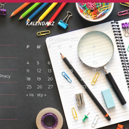
KALENDARZ
grudzień 2023
P
W
Ś
C
P
S
N
2
3
1
8
9
10
4
5
6
7
12
16
11
13
14
15
17
 Pracy
23
24
18
19
20
21
22
25
26
27
28
29
30
31
« lis
sty »