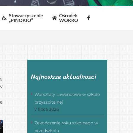
Stowarzyszenie
Ośrodek
„PINOKIO”
WOKRO
Najnowsze aktualnosci
ie
 w
Warsztaty Lawendowe w szkole
na
przyszpitalnej
7 lipca 2026
Zakończenie roku szkolnego w
przedszkolu