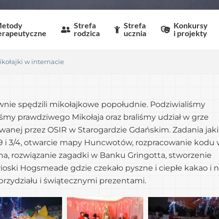
etody
Strefa
Strefa
Konkursy
erapeutyczne
rodzica
ucznia
i projekty
kołajki w internacie
ie spędzili mikołajkowe popołudnie. Podziwialiśmy
liśmy prawdziwego Mikołaja oraz braliśmy udział w grze
anej przez OSIR w Starogardzie Gdańskim. Zadania jak
n 9 i 3/4, otwarcie mapy Huncwotów, rozpracowanie kodu
ha, rozwiązanie zagadki w Banku Gringotta, stworzenie
o wioski Hogsmeade gdzie czekało pyszne i ciepłe kakao i 
ą przydziału i świątecznymi prezentami.