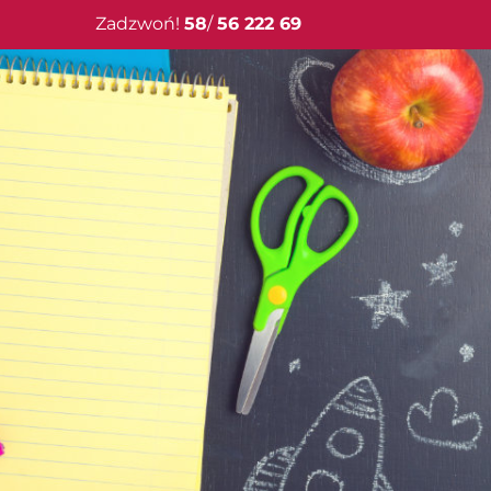
Przejdź
Zadzwoń!
58
/
56 222 69
do
zawartości