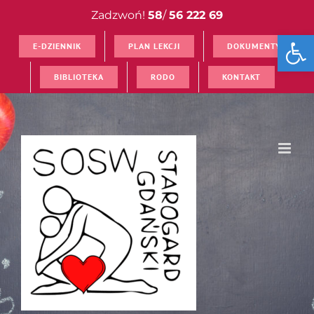
Przejdź
Zadzwoń!
58
/
56 222 69
do
Open
zawartości
E-DZIENNIK
PLAN LEKCJI
DOKUMENTY
BIBLIOTEKA
RODO
KONTAKT