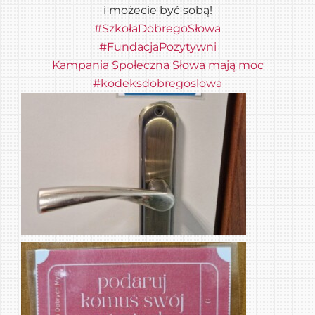
i możecie być sobą!
#SzkołaDobregoSłowa
#FundacjaPozytywni
Kampania Społeczna Słowa mają moc
#kodeksdobregoslowa