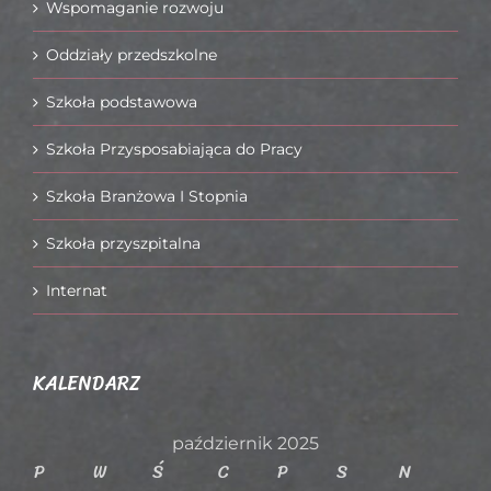
Wspomaganie rozwoju
Oddziały przedszkolne
Szkoła podstawowa
Szkoła Przysposabiająca do Pracy
Szkoła Branżowa I Stopnia
Szkoła przyszpitalna
Internat
KALENDARZ
październik 2025
P
W
Ś
C
P
S
N