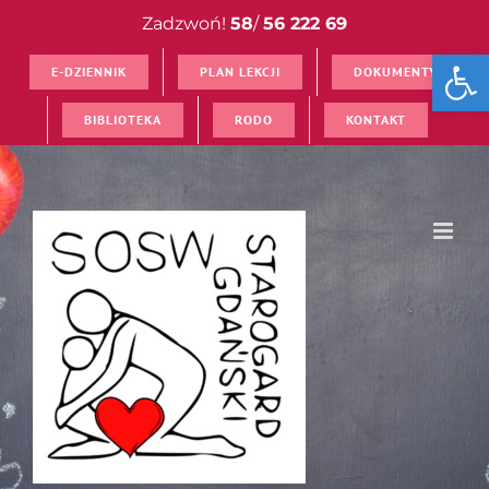
Przejdź
Zadzwoń!
58
/
56 222 69
do
Open
zawartości
E-DZIENNIK
PLAN LEKCJI
DOKUMENTY
BIBLIOTEKA
RODO
KONTAKT