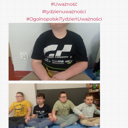
#Uważność
#tydzienuważności
#OgolnopolskiTydzieńUważności